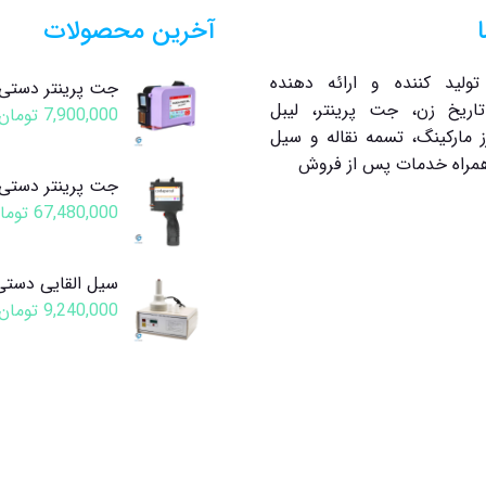
آخرین محصولات
تولید کننده و ارائه دهنده
جت پرینتر دستی P10
اریخ زن، جت پرینتر، لیبل
7,900,000
تومان
ز مارکینگ، تسمه نقاله و سیل
 همراه خدمات پس از فروش
جت پرینتر دستی P80
67,480,000
توما
سیل القایی دستی P12
9,240,000
تومان