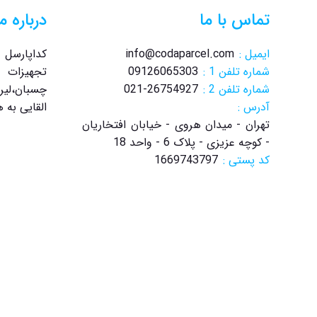
تماس با ما
درباره ما
ایمیل :
info@codaparcel.com
کداپارسل 
شماره تلفن 1 :
09126065303
تجهیزات ت
شماره تلفن 2 :
021-26754927
چسبان،لیر
آدرس :
القایی به
تهران - میدان هروی - خیابان افتخاریان
- کوچه عزیزی - پلاک 6 - واحد 18
کد پستی :
1669743797