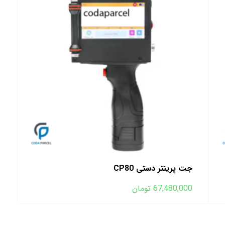
جت پرینتر دستی CP80
67,480,000
تومان