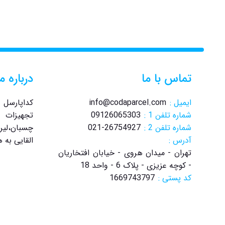
تماس با ما
درباره ما
ایمیل :
info@codaparcel.com
کداپارسل 
شماره تلفن 1 :
09126065303
تجهیزات ت
شماره تلفن 2 :
021-26754927
چسبان،لیر
آدرس :
القایی به
تهران - میدان هروی - خیابان افتخاریان
- کوچه عزیزی - پلاک 6 - واحد 18
کد پستی :
1669743797